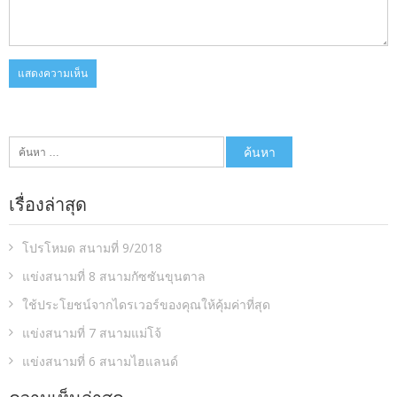
ค้นหา
สำหรับ:
เรื่องล่าสุด
โปรโหมด สนามที่ 9/2018
แข่งสนามที่ 8 สนามกัซซันขุนตาล
ใช้ประโยชน์จากไดรเวอร์ของคุณให้คุ้มค่าที่สุด
แข่งสนามที่ 7 สนามแม่โจ้
แข่งสนามที่ 6 สนามไฮแลนด์