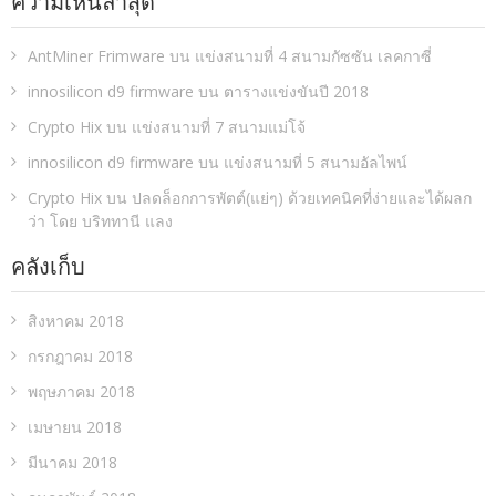
ความเห็นล่าสุด
AntMiner Frimware
บน
แข่งสนามที่ 4 สนามกัซซัน เลคกาซี่
innosilicon d9 firmware
บน
ตารางแข่งขันปี 2018
Crypto Hix
บน
แข่งสนามที่ 7 สนามแม่โจ้
innosilicon d9 firmware
บน
แข่งสนามที่ 5 สนามอัลไพน์
Crypto Hix
บน
ปลดล็อกการพัตต์(แย่ๆ) ด้วยเทคนิคที่ง่ายและได้ผลก
ว่า โดย บริททานี แลง
คลังเก็บ
สิงหาคม 2018
กรกฎาคม 2018
พฤษภาคม 2018
เมษายน 2018
มีนาคม 2018