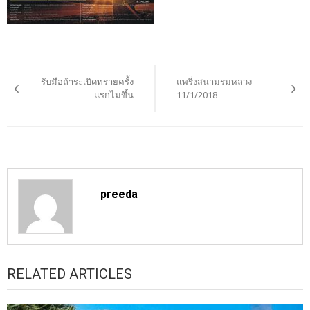
เมนู
นำทาง
รับมือถ้าระเบิดทรายครั้ง
แพริ่งสนามร่มหลวง
เรื่อง
แรกไม่ขึ้น
11/1/2018
preeda
RELATED ARTICLES