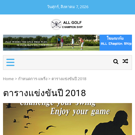
วันศุกร์, สิงหาคม 7, 2026
ชมรมกอล์ฟในเชียงใหม่
ALL GOLF CHAMPION
CHIP
Home
>
กำหนดการ-แพริ่ง
>
ตารางแข่งขันปี 2018
ตารางแข่งขันปี 2018