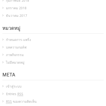
กุมภาพันธ์ 2018
มกราคม 2018
ธันวาคม 2017
หมวดหมู่
กำหนดการ-แพริ่ง
บทความกอล์ฟ
ภาพกิจกรรม
ไม่มีหมวดหมู่
META
เข้าสู่ระบบ
Entries
RSS
RSS
ของความคิดเห็น