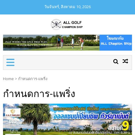
วันจันทร์, สิงหาคม 10, 2026
ชมรมกอล์ฟในเชียงใหม่
ALL GOLF CHAMPION
CHIP
Home
>
กำหนดการ-แพริ่ง
กำหนดการ-แพริ่ง