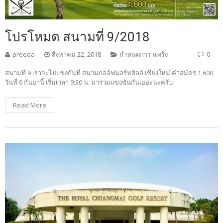
โปรโหมด สนามที่ 9/2018
preeda
สิงหาคม 22, 2018
กำหนดการ-แพริ่ง
0
สนามที่ 9 เราจะไปแข่งกันที่ สนามกอล์ฟนอร์ทฮิลล์ เชียงใหม่ ค่าสมัคร 1,600
วันที่ 6 กันยานี้ เริ่มเวลา 9:30 น. มาร่วมแข่งขันกันเยอะนะครับ
Read More