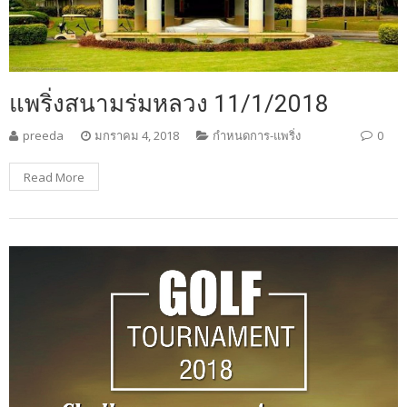
แพริ่งสนามร่มหลวง 11/1/2018
preeda
มกราคม 4, 2018
กำหนดการ-แพริ่ง
0
Read More