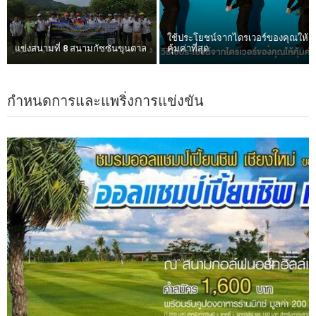
ใช้ประโยชน์จากไดรเวอร์ของคุณให้
แข่งสนามที่ 8 สนามกัซซันขุนตาล
คุ้มค่าที่สุด
กำหนดการและแพริ่งการแข่งขัน