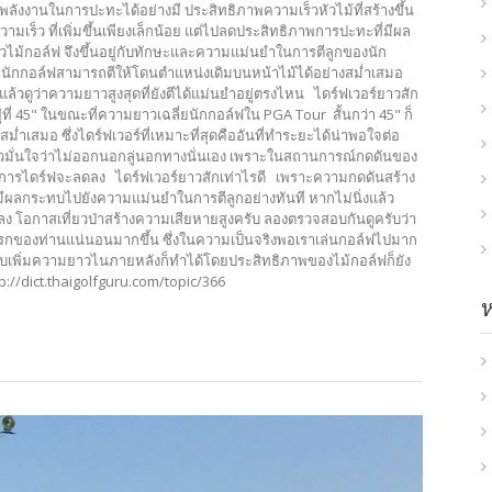
่อพลังงานในการปะทะได้อย่างมี ประสิทธิภาพความเร็วหัวไม้ที่สร้างขึ้น
ามเร็ว ที่เพิ่มขึ้นเพียงเล็กน้อย แต่ไปลดประสิทธิภาพการปะทะที่มีผล
มยาวไม้กอล์ฟ จึงขึ้นอยู่กับทักษะและความแม่นยำในการตีลูกของนัก
นักกอล์ฟสามารถตีให้โดนตำแหน่งเดิมบนหน้าไม้ได้อย่างสม่ำเสมอ
แล้วดูว่าความยาวสูงสุดที่ยังตีได้แม่นยำอยู่ตรงไหน ไดร์ฟเวอร์ยาวสัก
ี่ 45" ในขณะที่ความยาวเฉลี่ยนักกอล์ฟใน PGA Tour สั้นกว่า 45" ก็
สม่ำเสมอ ซึ่งไดร์ฟเวอร์ที่เหมาะที่สุดคืออันที่ทำระยะได้น่าพอใจต่อ
้วมั่นใจว่าไม่ออกนอกลู่นอกทางนั่นเอง เพราะในสถานการณ์กดดันของ
ภาพการไดร์ฟจะลดลง ไดร์ฟเวอร์ยาวสักเท่าไรดี เพราะความกดดันสร้าง
มีผลกระทบไปยังความแม่นยำในการตีลูกอย่างทันที หากไม่นิ่งแล้ว
ลดลง โอกาสเที่ยวป่าสร้างความเสียหายสูงครับ ลองตรวจสอบกันดูครับว่า
รกของท่านแน่นอนมากขึ้น ซึ่งในความเป็นจริงพอเราเล่นกอล์ฟไปมาก
ับเพิ่มความยาวไนภายหลังก็ทำได้โดยประสิทธิภาพของไม้กอล์ฟก็ยัง
p://dict.thaigolfguru.com/topic/366
ห