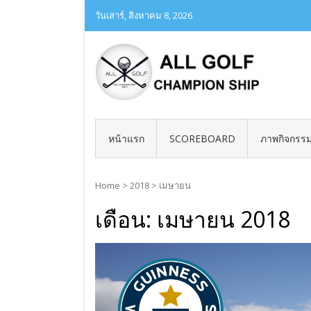
วันเสาร์, สิงหาคม 8, 2026
ALL GOLF
ชมรมกอล์ฟ
หน้าแรก
SCOREBOARD
ภาพกิจกรร
Home
>
2018
>
เมษายน
เดือน: เมษายน 2018