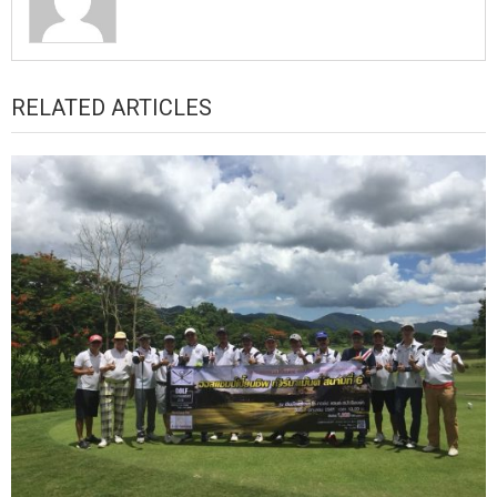
RELATED ARTICLES