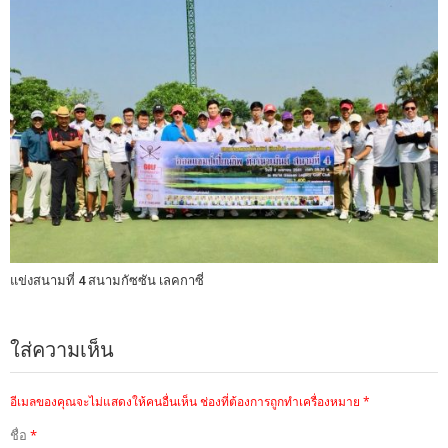
แข่งสนามที่ 4 สนามกัซซัน เลคกาซี่
ใส่ความเห็น
อีเมลของคุณจะไม่แสดงให้คนอื่นเห็น
ช่องที่ต้องการถูกทำเครื่องหมาย
*
ชื่อ
*