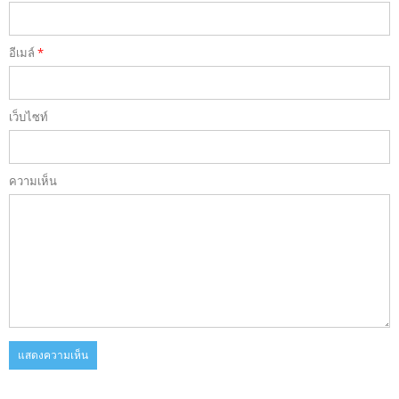
อีเมล์
*
เว็บไซท์
ความเห็น