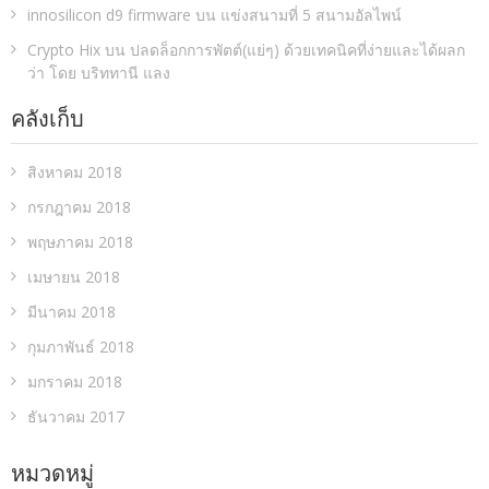
innosilicon d9 firmware
บน
แข่งสนามที่ 5 สนามอัลไพน์
Crypto Hix
บน
ปลดล็อกการพัตต์(แย่ๆ) ด้วยเทคนิคที่ง่ายและได้ผลก
ว่า โดย บริททานี แลง
คลังเก็บ
สิงหาคม 2018
กรกฎาคม 2018
พฤษภาคม 2018
เมษายน 2018
มีนาคม 2018
กุมภาพันธ์ 2018
มกราคม 2018
ธันวาคม 2017
หมวดหมู่